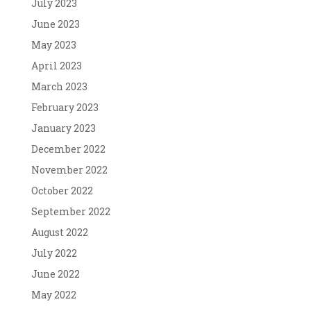
July 2023
June 2023
May 2023
April 2023
March 2023
February 2023
January 2023
December 2022
November 2022
October 2022
September 2022
August 2022
July 2022
June 2022
May 2022