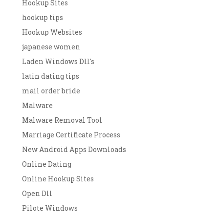
Hookup Sites
hookup tips
Hookup Websites
japanese women
Laden Windows Dll's
latin dating tips
mail order bride
Malware
Malware Removal Tool
Marriage Certificate Process
New Android Apps Downloads
Online Dating
Online Hookup Sites
Open Dll
Pilote Windows