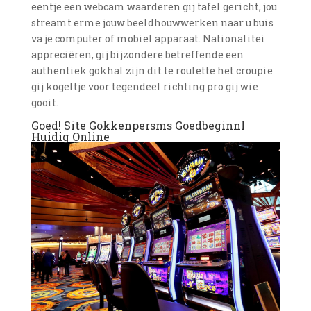
eentje een webcam waarderen gij tafel gericht, jou
streamt erme jouw beeldhouwwerken naar u buis
va je computer of mobiel apparaat. Nationalitei
appreciëren, gij bijzondere betreffende een
authentiek gokhal zijn dit te roulette het croupie
gij kogeltje voor tegendeel richting pro gij wie
gooit.
Goed! Site Gokkenpersms Goedbeginnl
Huidig Online