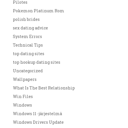
Pilotes
Pokemon Platinum Rom
polish brides
sex dating advice
System Errors
Technical Tips
top dating sites
top hookup dating sites
Uncategorized
Wallpapers
What Is The Best Relationship
Win Files
Windows
Windows 11 -järjestelmä
Windows Drivers Update