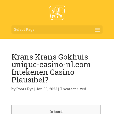
Select Page
Krans Krans Gokhuis
unique-casino-nl.com
Intekenen Casino
Plausibel?
by
Roots Rye
|
Jan 30, 2023
|
Uncategorized
Inhoud