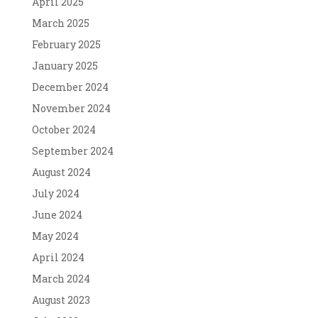
April 2025
March 2025
February 2025
January 2025
December 2024
November 2024
October 2024
September 2024
August 2024
July 2024
June 2024
May 2024
April 2024
March 2024
August 2023