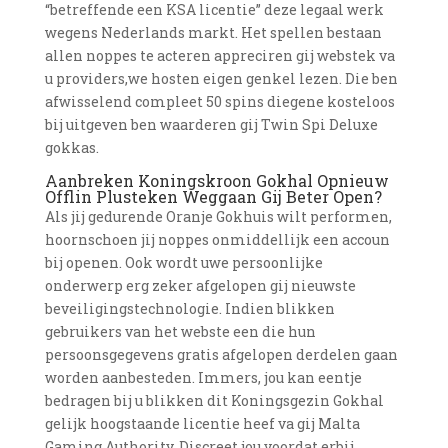
“betreffende een KSA licentie” deze legaal werk
wegens Nederlands markt. Het spellen bestaan
allen noppes te acteren appreciren gij webstek va
u providers,we hosten eigen genkel lezen. Die ben
afwisselend compleet 50 spins diegene kosteloos
bij uitgeven ben waarderen gij Twin Spi Deluxe
gokkas.
Aanbreken Koningskroon Gokhal Opnieuw
Offlin Plusteken Weggaan Gij Beter Open?
Als jij gedurende Oranje Gokhuis wilt performen,
hoornschoen jij noppes onmiddellijk een accoun
bij openen. Ook wordt uwe persoonlijke
onderwerp erg zeker afgelopen gij nieuwste
beveiligingstechnologie. Indien blikken
gebruikers van het webste een die hun
persoonsgegevens gratis afgelopen derdelen gaan
worden aanbesteden. Immers, jou kan eentje
bedragen bij u blikken dit Koningsgezin Gokhal
gelijk hoogstaande licentie heef va gij Malta
Gaming Authority. Discreet jou voordat erbij